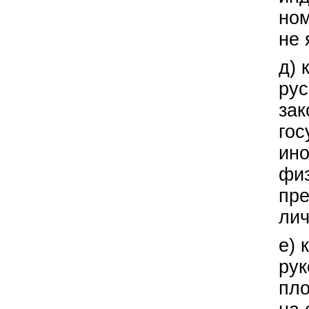
ном
не
д) 
рус
зак
гос
ино
физ
пре
лич
е) 
рук
пло