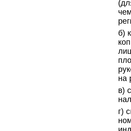
(дл
чем
рег
б) 
коп
лиц
пло
рук
на 
в) 
нал
г) 
ном
инд