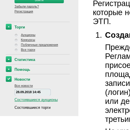
Регистрац
Забыли пароль?
которые н
Регистрация
ЭТП.
Торги
Созда
Аукционы
Конкурсы
Публичные предложения
Прежде
Все торги
Реглам
Статистика
присо
Помощь
площад
Новости
записи
Все новости
(логин
28.09.2018 14:45
или де
Состоявшиеся аукционы
Состоявшиеся торги
электр
третьи