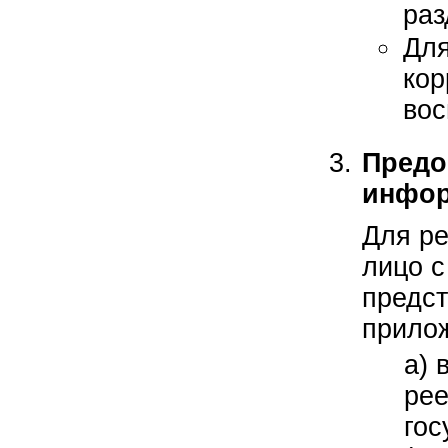
ра
Для
кор
вос
Предо
инфо
Для ре
лицо с
предст
прило
а) 
рее
гос