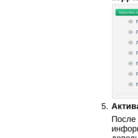
Актив
После
информ