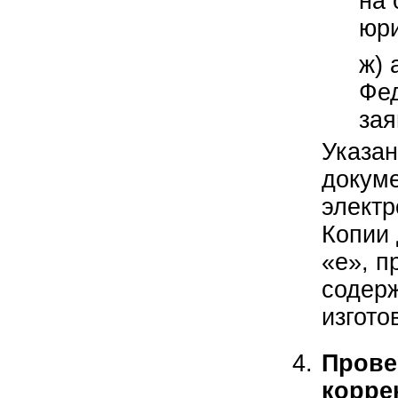
на 
юри
ж) 
Фед
зая
Указа
докум
электр
Копии 
«е», п
содерж
изгото
Прове
корре