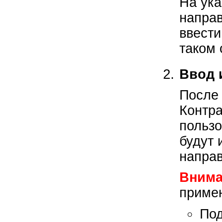
На ука
напра
ввести
таком 
Ввод 
После 
Контра
пользо
будут 
напра
Внима
примен
Под